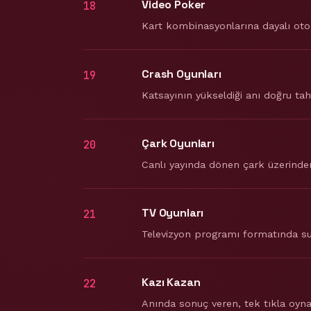
Video Poker
18
Kart kombinasyonlarına dayalı oto
Crash Oyunları
19
Katsayının yükseldiği anı doğru tah
Çark Oyunları
20
Canlı yayında dönen çark üzerinde
TV Oyunları
21
Televizyon programı formatında sun
Kazı Kazan
22
Anında sonuç veren, tek tıkla oyn