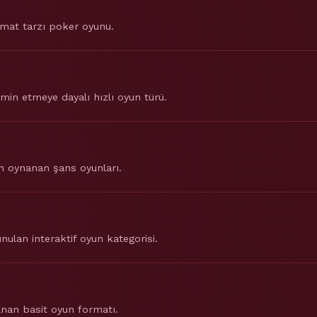
mat tarzı poker oyunu.
min etmeye dayalı hızlı oyun türü.
n oynanan şans oyunları.
ulan interaktif oyun kategorisi.
anan basit oyun formatı.