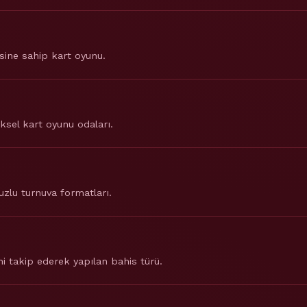
sine sahip kart oyunu.
ksel kart oyunu odaları.
vuzlu turnuva formatları.
 takip ederek yapılan bahis türü.