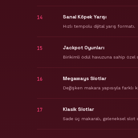
Sanal Köpek Yarışı
14
Hızlı tempolu dijital yarış formatı.
Jackpot Oyunları
15
Birikimli ödül havuzuna sahip özel s
Megaways Slotlar
16
Değişken makara yapısıyla farklı 
Klasik Slotlar
17
Sade üç makaralı, geleneksel slot 