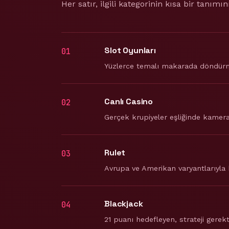
Her satır, ilgili kategorinin kısa bir tanımını
Slot Oyunları
01
Yüzlerce temalı makarada döndürme
Canlı Casino
02
Gerçek krupiyeler eşliğinde kamer
Rulet
03
Avrupa ve Amerikan varyantlarıyla 
Blackjack
04
21 puanı hedefleyen, strateji gerek