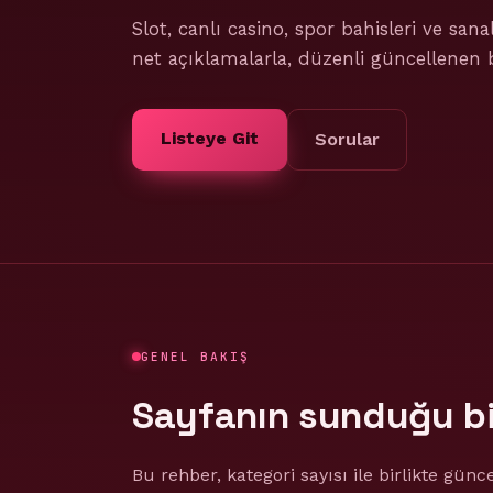
Slot, canlı casino, spor bahisleri ve sana
net açıklamalarla, düzenli güncellenen bi
Listeye Git
Sorular
GENEL BAKIŞ
Sayfanın sunduğu bi
Bu rehber, kategori sayısı ile birlikte gün