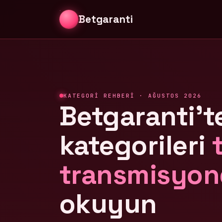
Betgaranti
KATEGORI REHBERI · AĞUSTOS 2026
Betgaranti't
kategorileri
transmisyon
okuyun