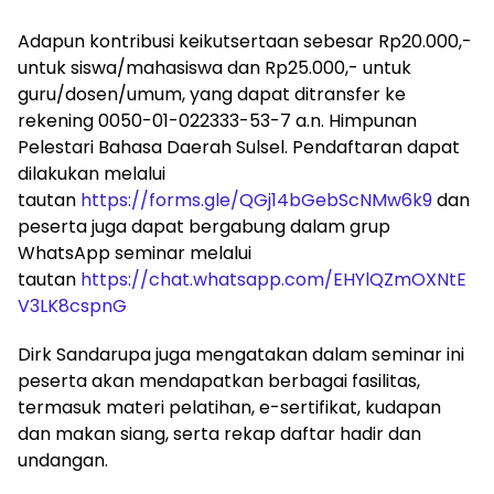
Adapun kontribusi keikutsertaan sebesar Rp20.000,-
untuk siswa/mahasiswa dan Rp25.000,- untuk
guru/dosen/umum, yang dapat ditransfer ke
rekening 0050-01-022333-53-7 a.n. Himpunan
Pelestari Bahasa Daerah Sulsel. Pendaftaran dapat
dilakukan melalui
tautan
https://forms.gle/QGj14bGebScNMw6k9
dan
peserta juga dapat bergabung dalam grup
WhatsApp seminar melalui
tautan
https://chat.whatsapp.com/EHYlQZmOXNtE
V3LK8cspnG
Dirk Sandarupa juga mengatakan dalam seminar ini
peserta akan mendapatkan berbagai fasilitas,
termasuk materi pelatihan, e-sertifikat, kudapan
dan makan siang, serta rekap daftar hadir dan
undangan.