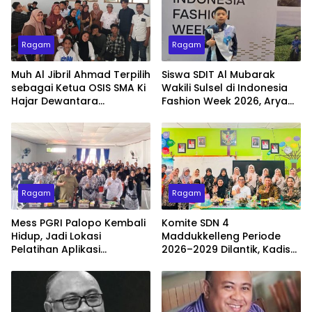
Ragam
Ragam
Muh Al Jibril Ahmad Terpilih
Siswa SDIT Al Mubarak
sebagai Ketua OSIS SMA Ki
Wakili Sulsel di Indonesia
Hajar Dewantara
Fashion Week 2026, Arya
Makassar 2026–2027
Dayyan Tampil Memukau
dengan Busana Ulos
Simetria
Ragam
Ragam
Mess PGRI Palopo Kembali
Komite SDN 4
Hidup, Jadi Lokasi
Maddukkelleng Periode
Pelatihan Aplikasi
2026–2029 Dilantik, Kadis
Pembelajaran Berbasis AI
Pendidikan Wajo Tekankan
Sinergi Tiga Pusat
Pendidikan