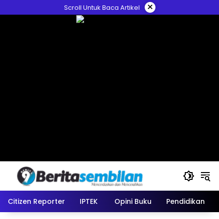
Skip
×
Scroll Untuk Baca Artikel
to
content
Citizen Reporter
IPTEK
Opini Buku
Pendidikan