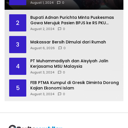
August 1, 2024
0
Bupati Adnan Purichta Minta Puskesmas
2
Gowa Merujuk Pasien BPJS ke RS PKU
Muhammadiyah Unismuh Makassar
August 2, 2024
0
Makassar Bersih Dimulai dari Rumah
3
August 6, 2026
0
PT Muhammadiyah dan Aisyiyah Jalin
4
Kerjasama MSU Malaysia
August 3, 2024
0
FEB PTMA Kumpul di Gresik Diminta Dorong
5
Kajian Ekonomi Islam
August 3, 2024
0