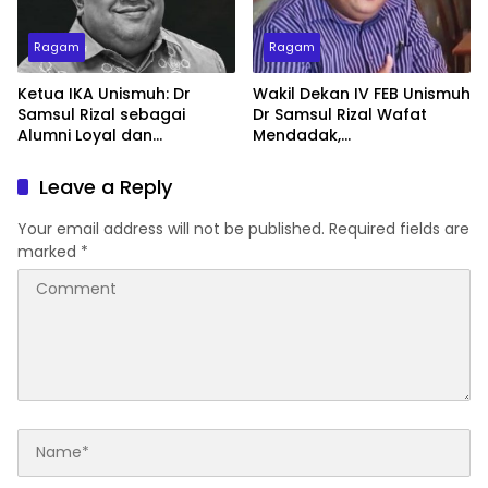
Ragam
Ragam
Ketua IKA Unismuh: Dr
Wakil Dekan IV FEB Unismuh
Samsul Rizal sebagai
Dr Samsul Rizal Wafat
Alumni Loyal dan
Mendadak,
Penggerak Organisasi
Muhammadiyah Sulsel
Kehilangan Kader Terbaik
Leave a Reply
Your email address will not be published.
Required fields are
marked
*