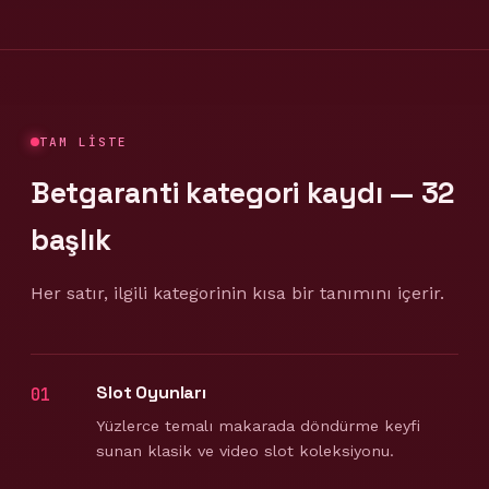
TAM LISTE
Betgaranti kategori kaydı — 32
başlık
Her satır, ilgili kategorinin kısa bir tanımını içerir.
Slot Oyunları
01
Yüzlerce temalı makarada döndürme keyfi
sunan klasik ve video slot koleksiyonu.