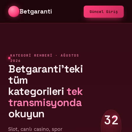
Betgaranti
Güncel Giriş
KATEGORI REHBERI · AĞUSTOS
2026
Betgaranti'teki
tüm
kategorileri
tek
transmisyonda
okuyun
32
Slot, canlı casino, spor