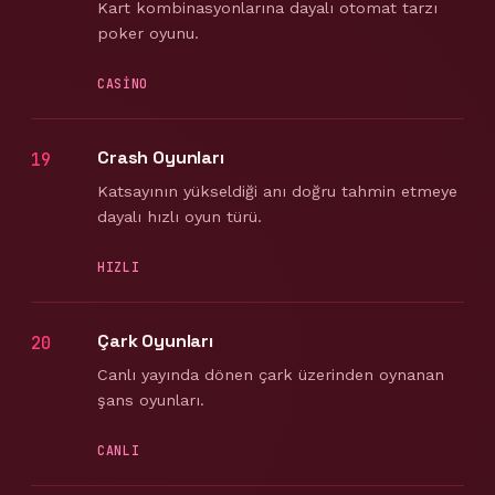
Kart kombinasyonlarına dayalı otomat tarzı
poker oyunu.
CASINO
Crash Oyunları
19
Katsayının yükseldiği anı doğru tahmin etmeye
dayalı hızlı oyun türü.
HIZLI
Çark Oyunları
20
Canlı yayında dönen çark üzerinden oynanan
şans oyunları.
CANLI