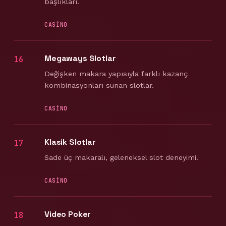
başlıkları.
CASINO
Megaways Slotlar
16
Değişken makara yapısıyla farklı kazanç
kombinasyonları sunan slotlar.
CASINO
Klasik Slotlar
17
Sade üç makaralı, geleneksel slot deneyimi.
CASINO
Video Poker
18