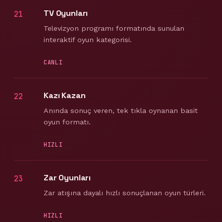
TV Oyunları
21
Televizyon programı formatında sunulan
interaktif oyun kategorisi.
CANLI
Kazı Kazan
22
Anında sonuç veren, tek tıkla oynanan basit
oyun formatı.
HIZLI
Zar Oyunları
23
Zar atışına dayalı hızlı sonuçlanan oyun türleri.
HIZLI