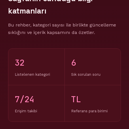
katmanları
Bu rehber, kategori sayısı ile birlikte güncelleme
sıklığını ve içerik kapsamını da özetler.
32
6
Listelenen kategori
Sık sorulan soru
7/24
TL
Erişim takibi
Referans para birimi