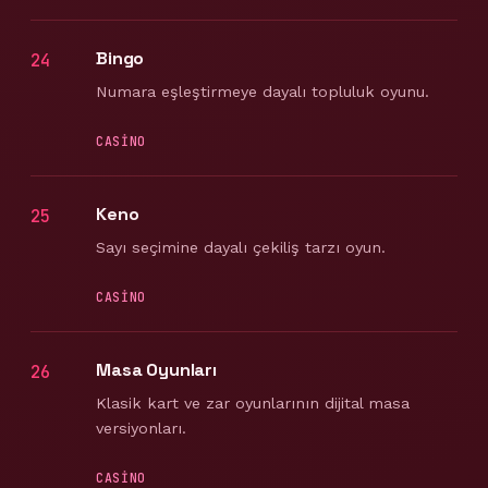
Bingo
24
Numara eşleştirmeye dayalı topluluk oyunu.
CASINO
Keno
25
Sayı seçimine dayalı çekiliş tarzı oyun.
CASINO
Masa Oyunları
26
Klasik kart ve zar oyunlarının dijital masa
versiyonları.
CASINO