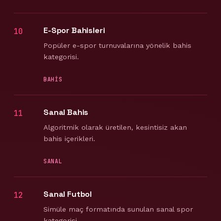
E-Spor Bahisleri
10
Popüler e-spor turnuvalarına yönelik bahis
kategorisi.
BAHIS
Sanal Bahis
11
Algoritmik olarak üretilen, kesintisiz akan
bahis içerikleri.
SANAL
Sanal Futbol
12
Simüle maç formatında sunulan sanal spor
kategorisi.