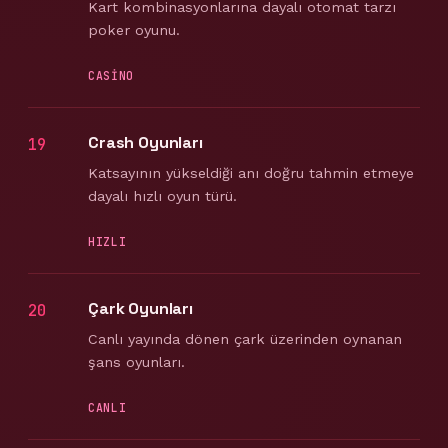
Kart kombinasyonlarına dayalı otomat tarzı
poker oyunu.
CASINO
Crash Oyunları
19
Katsayının yükseldiği anı doğru tahmin etmeye
dayalı hızlı oyun türü.
HIZLI
Çark Oyunları
20
Canlı yayında dönen çark üzerinden oynanan
şans oyunları.
CANLI