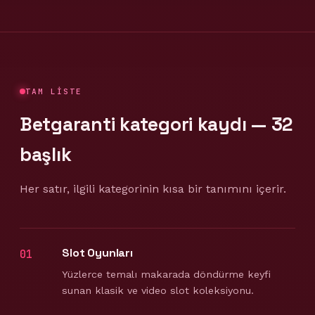
TAM LISTE
Betgaranti kategori kaydı — 32
başlık
Her satır, ilgili kategorinin kısa bir tanımını içerir.
Slot Oyunları
01
Yüzlerce temalı makarada döndürme keyfi
sunan klasik ve video slot koleksiyonu.