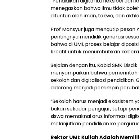
“Pendidikan digital itu fleksibel dan 
menegaskan bahwa ilmu tidak boleh 
dituntun oleh iman, takwa, dan akhla
Prof Mansyur juga mengutip pesan Al
pentingnya mendidik generasi sesu
bahwa di UMI, proses belajar diposi
kreatif untuk menumbuhkan keberan
Sejalan dengan itu, Kabid SMK Disdik 
menyampaikan bahwa pemerintah saat
sekolah dan digitalisasi pendidikan.
didorong menjadi pemimpin peruba
“Sekolah harus menjadi ekosistem
bukan sekadar pengajar, tetapi p
siswa memaknai arus informasi digita
melanjutkan pendidikan ke perguruan
Rektor UMI: Kuliah Adalah Memi