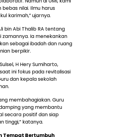
kolaboratif. Namun di UMI, kami
bebas nilai. Ilmu harus
kul karimah,” ujarnya.
i bin Abi Thalib RA tentang
ai zamannya. Ia menekankan
sikan sebagai ibadah dan ruang
ian berpikir.
Sulsel, H Hery Sumiharto,
 ini fokus pada revitalisasi
 Guru dan kepala sekolah
han.
 yang membahagiakan. Guru
endamping yang membantu
l secara positif dan siap
 tinggi,” katanya.
lih Tempat Bertumbuh