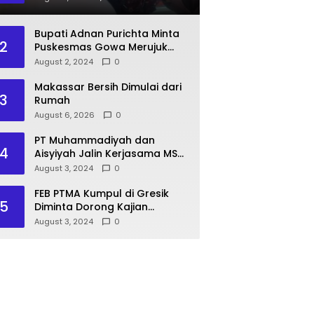
Pasien BPJS
Bupati Adnan Purichta Minta
2
Puskesmas Gowa Merujuk
Pasien BPJS ke RS PKU
August 2, 2024
0
Muhammadiyah Unismuh
Makassar
Makassar Bersih Dimulai dari
3
Rumah
August 6, 2026
0
PT Muhammadiyah dan
4
Aisyiyah Jalin Kerjasama MSU
Malaysia
August 3, 2024
0
FEB PTMA Kumpul di Gresik
5
Diminta Dorong Kajian
Ekonomi Islam
August 3, 2024
0