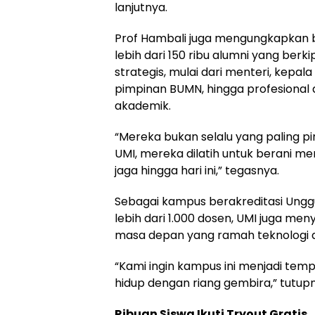
lanjutnya.
Prof Hambali juga mengungkapkan 
lebih dari 150 ribu alumni yang berk
strategis, mulai dari menteri, kepala
pimpinan BUMN, hingga profesional d
akademik.
“Mereka bukan selalu yang paling pin
UMI, mereka dilatih untuk berani mem
jaga hingga hari ini,” tegasnya.
Sebagai kampus berakreditasi Unggu
lebih dari 1.000 dosen, UMI juga m
masa depan yang ramah teknologi 
“Kami ingin kampus ini menjadi tempa
hidup dengan riang gembira,” tutup
Ribuan Siswa Ikuti Tryout Gratis