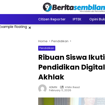
Skip
to
content
Citizen Reporter
IPTEK
Opini Bu
×
Home
Pendidikan
Pendidikan
Ribuan Siswa Ikuti
Pendidikan Digita
Akhlak
ADMIN
4 Min Read
February 11, 2026