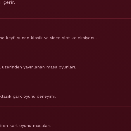
 içerir.
 keyfi sunan klasik ve video slot koleksiyonu.
a üzerinden yayınlanan masa oyunları.
klasik çark oyunu deneyimi.
tiren kart oyunu masaları.