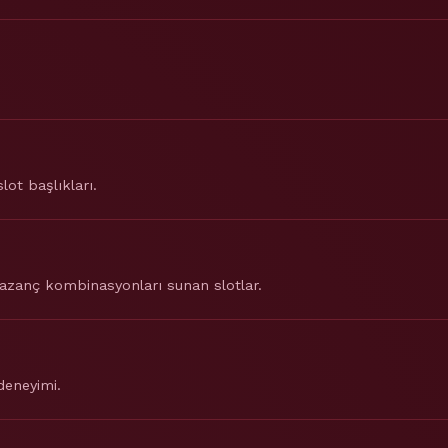
lot başlıkları.
kazanç kombinasyonları sunan slotlar.
deneyimi.