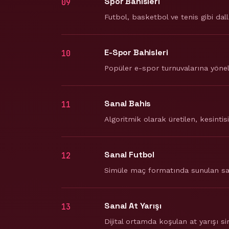
Spor Bahisleri
09
Futbol, basketbol ve tenis gibi da
E-Spor Bahisleri
10
Popüler e-spor turnuvalarına yönel
Sanal Bahis
11
Algoritmik olarak üretilen, kesintisi
Sanal Futbol
12
Simüle maç formatında sunulan san
Sanal At Yarışı
13
Dijital ortamda koşulan at yarışı si