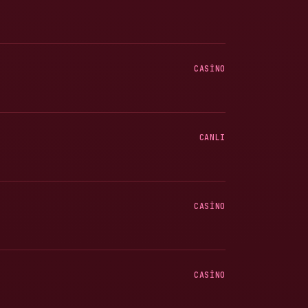
CASINO
CANLI
CASINO
CASINO