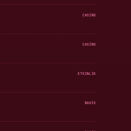
CASINO
CASINO
ETKINLIK
BAHIS