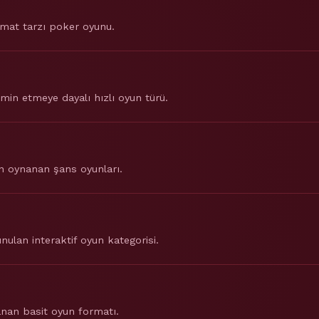
mat tarzı poker oyunu.
min etmeye dayalı hızlı oyun türü.
n oynanan şans oyunları.
ulan interaktif oyun kategorisi.
anan basit oyun formatı.