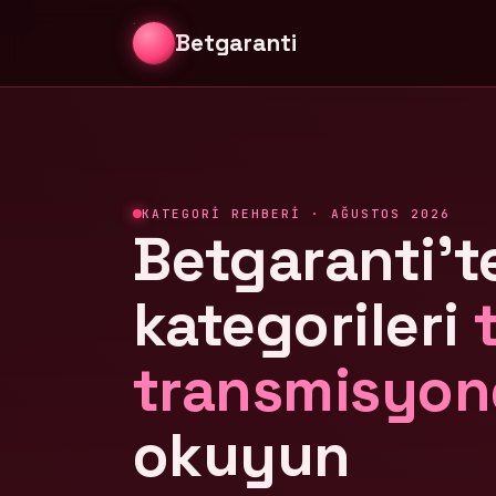
Betgaranti
KATEGORI REHBERI · AĞUSTOS 2026
Betgaranti't
kategorileri
transmisyon
okuyun