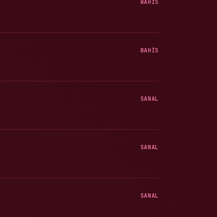
BAHIS
BAHIS
SANAL
SANAL
SANAL