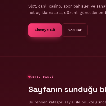
Slot, canlı casino, spor bahisleri ve sana
net açıklamalarla, düzenli güncellenen bi
Listeye Git
Sorular
GENEL BAKIŞ
Sayfanın sunduğu bi
Bu rehber, kategori sayısı ile birlikte gün