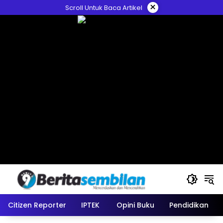
Skip
×
Scroll Untuk Baca Artikel
to
content
Citizen Reporter
IPTEK
Opini Buku
Pendidikan