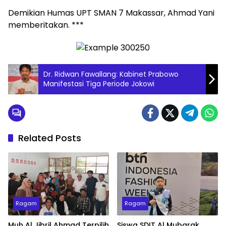
Demikian Humas UPT SMAN 7 Makassar, Ahmad Yani
memberitakan. ***
Dr. Ridwan Fawallang: Kabinet Prabowo
Manifestasi Tiga Periode Jokowi
Related Posts
Ragam
Ragam
Muh Al Jibril Ahmad Terpilih
Siswa SDIT Al Mubarak