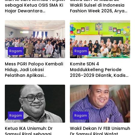
sebagai Ketua OSIS SMA Ki
Wakili Sulsel di Indonesia
Hajar Dewantara
Fashion Week 2026, Arya
Makassar 2026–2027
Dayyan Tampil Memukau
dengan Busana Ulos
Simetria
Ragam
Ragam
Mess PGRI Palopo Kembali
Komite SDN 4
Hidup, Jadi Lokasi
Maddukkelleng Periode
Pelatihan Aplikasi
2026–2029 Dilantik, Kadis
Pembelajaran Berbasis AI
Pendidikan Wajo Tekankan
Sinergi Tiga Pusat
Pendidikan
Ragam
Ragam
Ketua IKA Unismuh: Dr
Wakil Dekan IV FEB Unismuh
Samsul Rizal sebagai
Dr Samsul Rizal Wafat