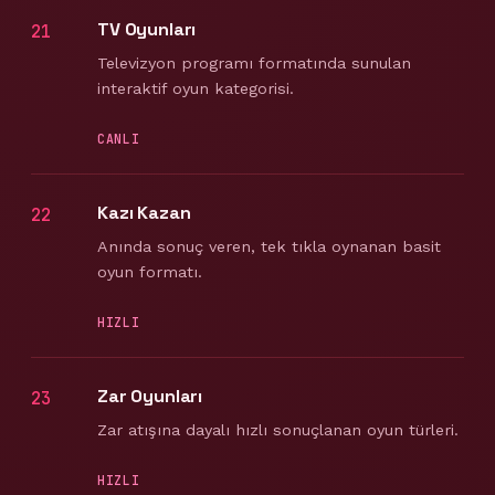
TV Oyunları
21
Televizyon programı formatında sunulan
interaktif oyun kategorisi.
CANLI
Kazı Kazan
22
Anında sonuç veren, tek tıkla oynanan basit
oyun formatı.
HIZLI
Zar Oyunları
23
Zar atışına dayalı hızlı sonuçlanan oyun türleri.
HIZLI