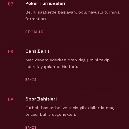
Poker Turnuvaları
07
Belirli saatlerde başlayan, ödül havuzlu turnuva
formatları.
ETKINLIK
Canlı Bahis
08
Maç devam ederken oran değişimini takip
ederek yapılan bahis türü.
BAHIS
Spor Bahisleri
09
Futbol, basketbol ve tenis gibi dallarda maç
öncesi bahis seçenekleri.
BAHIS