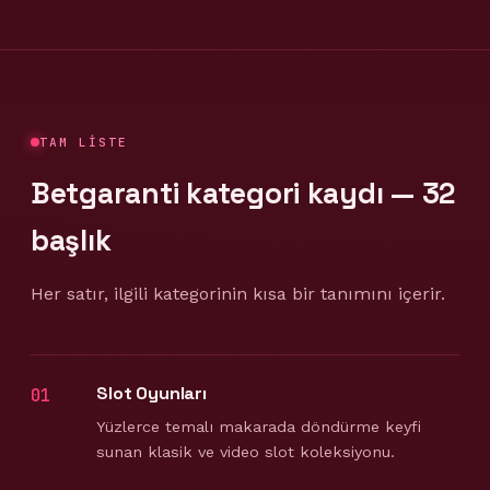
TAM LISTE
Betgaranti kategori kaydı — 32
başlık
Her satır, ilgili kategorinin kısa bir tanımını içerir.
Slot Oyunları
01
Yüzlerce temalı makarada döndürme keyfi
sunan klasik ve video slot koleksiyonu.