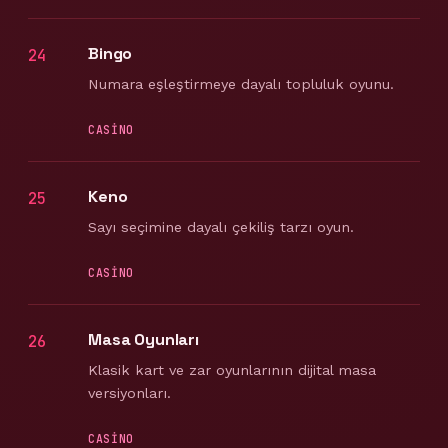
Bingo
24
Numara eşleştirmeye dayalı topluluk oyunu.
CASINO
Keno
25
Sayı seçimine dayalı çekiliş tarzı oyun.
CASINO
Masa Oyunları
26
Klasik kart ve zar oyunlarının dijital masa
versiyonları.
CASINO