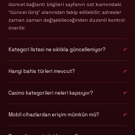
Güncel bağlantı bilgileri sayfanın üst kısmındaki
"Güncel Giriş" alanından takip edilebilir; adresler
zaman zaman değişebileceğinden düzenli kontrol
önerilir.
Kategori listesi ne sıklıkla güncelleniyor?
Hangi bahis türleri mevcut?
Casino kategorileri neleri kapsıyor?
Mobil cihazlardan erişim mümkün mü?