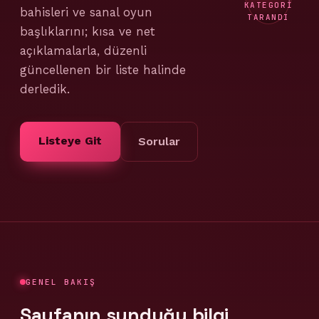
KATEGORI
bahisleri ve sanal oyun
TARANDI
başlıklarını; kısa ve net
açıklamalarla, düzenli
güncellenen bir liste halinde
derledik.
Listeye Git
Sorular
GENEL BAKIŞ
Sayfanın sunduğu bilgi