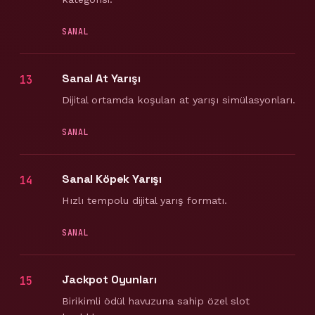
SANAL
Sanal At Yarışı
13
Dijital ortamda koşulan at yarışı simülasyonları.
SANAL
Sanal Köpek Yarışı
14
Hızlı tempolu dijital yarış formatı.
SANAL
Jackpot Oyunları
15
Birikimli ödül havuzuna sahip özel slot