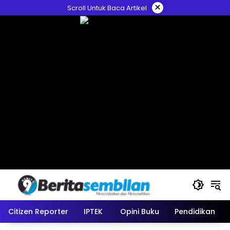
Skip
×
Scroll Untuk Baca Artikel
to
content
Citizen Reporter
IPTEK
Opini Buku
Pendidikan