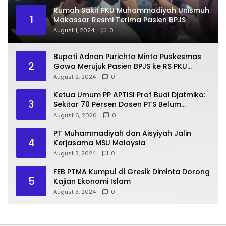
Rumah Sakit PKU Muhammadiyah Unismuh
1
Makassar Resmi Terima Pasien BPJS
August 1, 2024
0
Bupati Adnan Purichta Minta Puskesmas
2
Gowa Merujuk Pasien BPJS ke RS PKU
Muhammadiyah Unismuh Makassar
August 2, 2024
0
Ketua Umum PP APTISI Prof Budi Djatmiko:
3
Sekitar 70 Persen Dosen PTS Belum
Tersertifikasi, Perlu Percepatan Serdos
August 6, 2026
0
PT Muhammadiyah dan Aisyiyah Jalin
4
Kerjasama MSU Malaysia
August 3, 2024
0
FEB PTMA Kumpul di Gresik Diminta Dorong
5
Kajian Ekonomi Islam
August 3, 2024
0