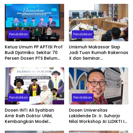
Pendidikan
Pendidikan
Ketua Umum PP APTISI Prof
Unismuh Makassar Siap
Budi Djatmiko: Sekitar 70
Jadi Tuan Rumah Rakernas
Persen Dosen PTS Belum
X dan Seminar
Tersertifikasi, Perlu
Internasional IKAPROBSI,
Percepatan Serdos
Hadirkan 400 Peserta dari
Dalam dan Luar Negeri
Pendidikan
Pendidikan
Dosen INTI Ali Syahban
Dosen Universitas
Amir Raih Doktor UNM,
Lakidende Dr. Ir. Suharjo
Kembangkan Model
Nilai Workshop AI LLDIKTI IX
Pembelajaran Digital untuk
Sangat Dibutuhkan Dosen
Komunikasi Bisnis
untuk Publikasi