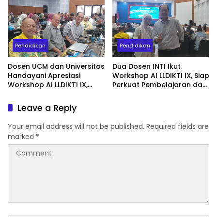
Internasional
Pendidikan
Pendidikan
Dosen UCM dan Universitas
Dua Dosen INTI Ikut
Handayani Apresiasi
Workshop AI LLDIKTI IX, Siap
Workshop AI LLDIKTI IX,
Perkuat Pembelajaran dan
Dinilai Perkuat Kompetensi
Publikasi Ilmiah
Dosen Hadapi
Leave a Reply
Transformasi Digital
Your email address will not be published.
Required fields are
marked
*