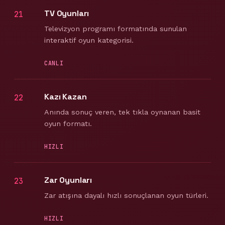
TV Oyunları
21
Televizyon programı formatında sunulan
interaktif oyun kategorisi.
CANLI
Kazı Kazan
22
Anında sonuç veren, tek tıkla oynanan basit
oyun formatı.
HIZLI
Zar Oyunları
23
Zar atışına dayalı hızlı sonuçlanan oyun türleri.
HIZLI