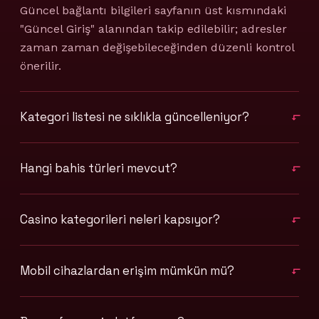
Güncel bağlantı bilgileri sayfanın üst kısmındaki
"Güncel Giriş" alanından takip edilebilir; adresler
zaman zaman değişebileceğinden düzenli kontrol
önerilir.
Kategori listesi ne sıklıkla güncelleniyor?
Hangi bahis türleri mevcut?
Casino kategorileri neleri kapsıyor?
Mobil cihazlardan erişim mümkün mü?