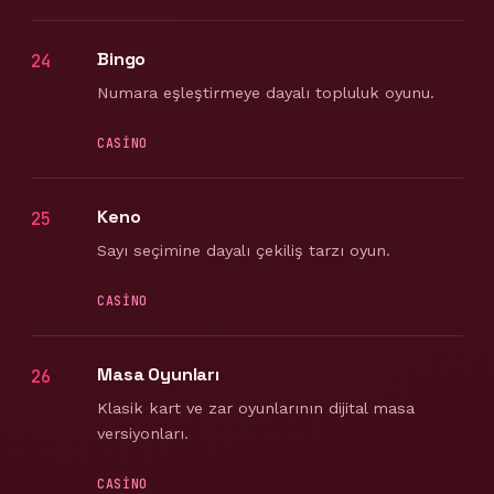
Bingo
24
Numara eşleştirmeye dayalı topluluk oyunu.
CASINO
Keno
25
Sayı seçimine dayalı çekiliş tarzı oyun.
CASINO
Masa Oyunları
26
Klasik kart ve zar oyunlarının dijital masa
versiyonları.
CASINO