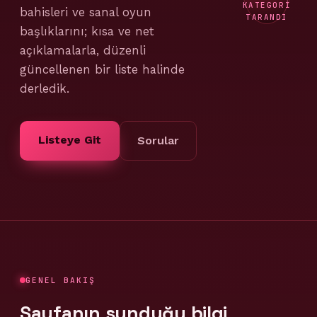
KATEGORI
bahisleri ve sanal oyun
TARANDI
başlıklarını; kısa ve net
açıklamalarla, düzenli
güncellenen bir liste halinde
derledik.
Listeye Git
Sorular
GENEL BAKIŞ
Sayfanın sunduğu bilgi