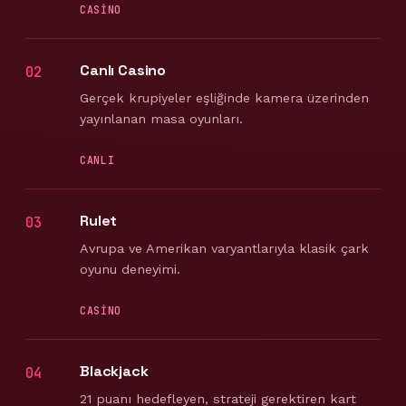
CASINO
Canlı Casino
02
Gerçek krupiyeler eşliğinde kamera üzerinden
yayınlanan masa oyunları.
CANLI
Rulet
03
Avrupa ve Amerikan varyantlarıyla klasik çark
oyunu deneyimi.
CASINO
Blackjack
04
21 puanı hedefleyen, strateji gerektiren kart