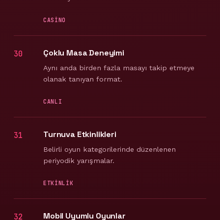
CASINO
Çoklu Masa Deneyimi
30
Aynı anda birden fazla masayı takip etmeye
olanak tanıyan format.
CANLI
Turnuva Etkinlikleri
31
Belirli oyun kategorilerinde düzenlenen
periyodik yarışmalar.
ETKINLIK
Mobil Uyumlu Oyunlar
32