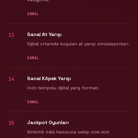
SANAL
Sanal At Yarışı
13
Dijital ortamda koşulan at yarışı simülasyonları.
SANAL
Sanal Köpek Yarışı
14
Hızlı tempolu dijital yarış formatı.
SANAL
Jackpot Oyunları
15
Birikimli ödül havuzuna sahip özel slot