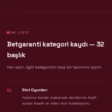
TAM LISTE
Betgaranti kategori kaydı — 32
başlık
Her satır, ilgili kategorinin kısa bir tanımını içerir.
Slot Oyunları
01
Yüzlerce temalı makarada döndürme keyfi
sunan klasik ve video slot koleksiyonu.