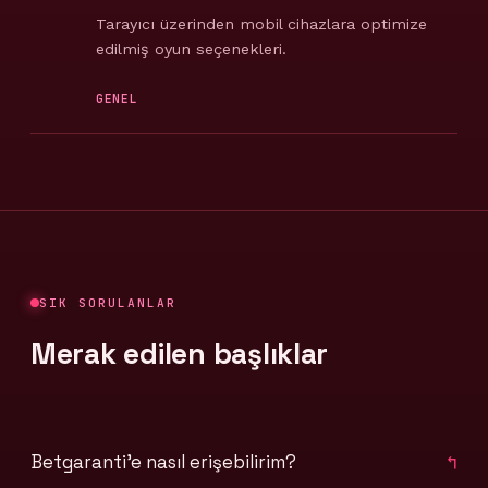
Tarayıcı üzerinden mobil cihazlara optimize
edilmiş oyun seçenekleri.
GENEL
SIK SORULANLAR
Merak edilen başlıklar
Betgaranti'e nasıl erişebilirim?