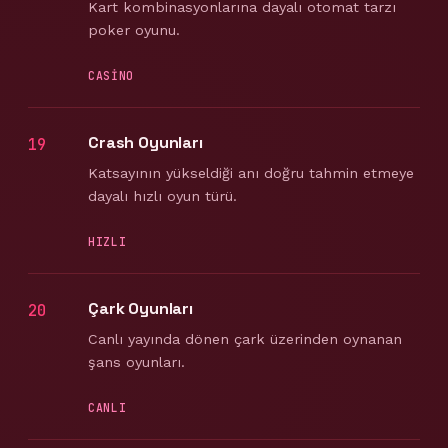
Kart kombinasyonlarına dayalı otomat tarzı
poker oyunu.
CASINO
Crash Oyunları
19
Katsayının yükseldiği anı doğru tahmin etmeye
dayalı hızlı oyun türü.
HIZLI
Çark Oyunları
20
Canlı yayında dönen çark üzerinden oynanan
şans oyunları.
CANLI