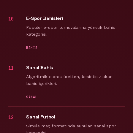
E-Spor Bahisleri
10
Popüler e-spor turnuvalarına yönelik bahis
kategorisi.
BAHIS
Sanal Bahis
11
Algoritmik olarak üretilen, kesintisiz akan
bahis içerikleri.
SANAL
Sanal Futbol
12
Simüle maç formatında sunulan sanal spor
kategorisi.