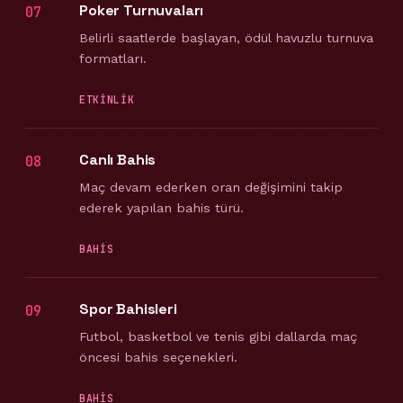
Poker Turnuvaları
07
Belirli saatlerde başlayan, ödül havuzlu turnuva
formatları.
ETKINLIK
Canlı Bahis
08
Maç devam ederken oran değişimini takip
ederek yapılan bahis türü.
BAHIS
Spor Bahisleri
09
Futbol, basketbol ve tenis gibi dallarda maç
öncesi bahis seçenekleri.
BAHIS