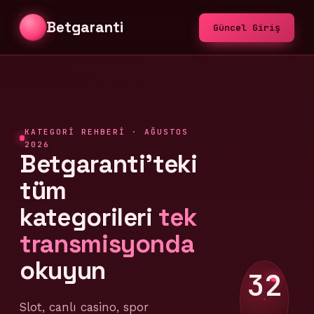
Betgaranti
Güncel Giriş
KATEGORI REHBERI · AĞUSTOS
2026
Betgaranti'teki
tüm
kategorileri
tek
transmisyonda
okuyun
32
Slot, canlı casino, spor