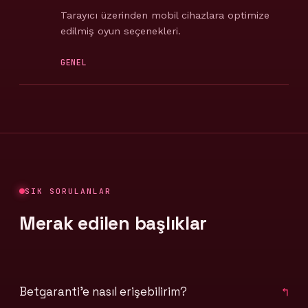
Tarayıcı üzerinden mobil cihazlara optimize
edilmiş oyun seçenekleri.
GENEL
SIK SORULANLAR
Merak edilen başlıklar
Betgaranti'e nasıl erişebilirim?