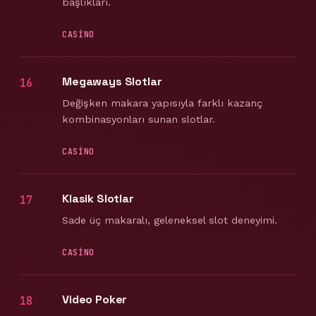
başlıkları.
CASINO
Megaways Slotlar
16
Değişken makara yapısıyla farklı kazanç
kombinasyonları sunan slotlar.
CASINO
Klasik Slotlar
17
Sade üç makaralı, geleneksel slot deneyimi.
CASINO
Video Poker
18