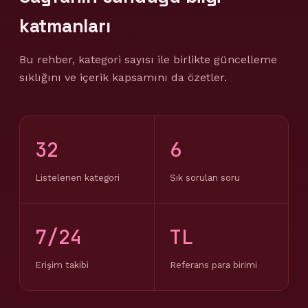
katmanları
Bu rehber, kategori sayısı ile birlikte güncelleme
sıklığını ve içerik kapsamını da özetler.
32
6
Listelenen kategori
Sık sorulan soru
7/24
TL
Erişim takibi
Referans para birimi