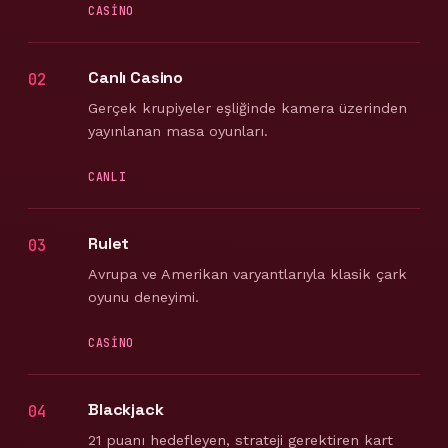
CASINO
Canlı Casino
02
Gerçek krupiyeler eşliğinde kamera üzerinden
yayınlanan masa oyunları.
CANLI
Rulet
03
Avrupa ve Amerikan varyantlarıyla klasik çark
oyunu deneyimi.
CASINO
Blackjack
04
21 puanı hedefleyen, strateji gerektiren kart