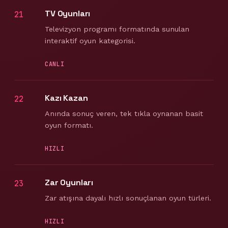
TV Oyunları
21
Televizyon programı formatında sunulan
interaktif oyun kategorisi.
CANLI
Kazı Kazan
22
Anında sonuç veren, tek tıkla oynanan basit
oyun formatı.
HIZLI
Zar Oyunları
23
Zar atışına dayalı hızlı sonuçlanan oyun türleri.
HIZLI