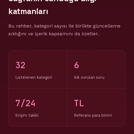
katmanları
Bu rehber, kategori sayısı ile birlikte güncelleme
sıklığını ve içerik kapsamını da özetler.
32
6
Listelenen kategori
Sık sorulan soru
7/24
TL
Erişim takibi
Referans para birimi