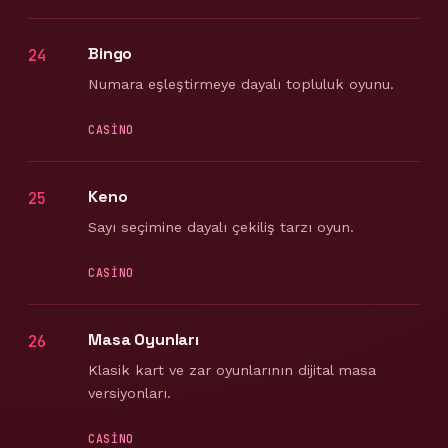
Bingo
24
Numara eşleştirmeye dayalı topluluk oyunu.
CASINO
Keno
25
Sayı seçimine dayalı çekiliş tarzı oyun.
CASINO
Masa Oyunları
26
Klasik kart ve zar oyunlarının dijital masa
versiyonları.
CASINO