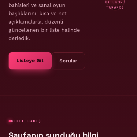
KATEGORI
bahisleri ve sanal oyun
TARANDI
başlıklarını; kısa ve net
açıklamalarla, düzenli
güncellenen bir liste halinde
derledik.
Listeye Git
Sorular
GENEL BAKIŞ
Sayfanın sunduğu bilgi