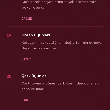
Kart kombinasyonlarına dayalı otomat tarzı
poker oyunu.
CASINO
Crash Oyunları
19
Katsayının yükseldiği anı doğru tahmin etmeye
dayalı hızlı oyun türü.
HIZLI
Çark Oyunları
20
Canlı yayında dönen çark üzerinden oynanan
şans oyunları.
CANLI