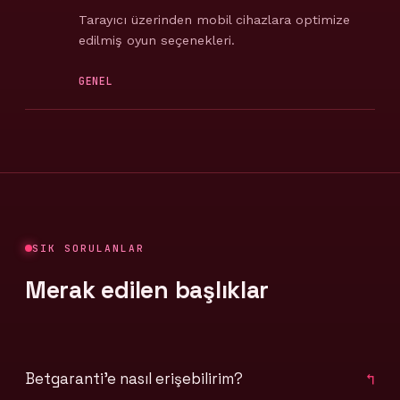
Tarayıcı üzerinden mobil cihazlara optimize
edilmiş oyun seçenekleri.
GENEL
SIK SORULANLAR
Merak edilen başlıklar
Betgaranti'e nasıl erişebilirim?