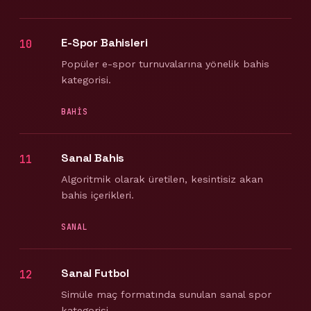
E-Spor Bahisleri
10
Popüler e-spor turnuvalarına yönelik bahis
kategorisi.
BAHIS
Sanal Bahis
11
Algoritmik olarak üretilen, kesintisiz akan
bahis içerikleri.
SANAL
Sanal Futbol
12
Simüle maç formatında sunulan sanal spor
kategorisi.