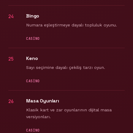
Bingo
24
Numara eşleştirmeye dayalı topluluk oyunu.
CASINO
Keno
25
Sayı seçimine dayalı çekiliş tarzı oyun.
CASINO
Masa Oyunları
26
Klasik kart ve zar oyunlarının dijital masa
versiyonları.
CASINO