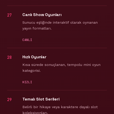
Canlı Show Oyunları
27
Sunucu eşliğinde interaktif olarak oynanan
yayın formatları.
CANLI
Hızlı Oyunlar
28
Kısa sürede sonuçlanan, tempolu mini oyun
kategorisi.
HIZLI
Temalı Slot Serileri
29
Belirli bir hikaye veya karaktere dayalı slot
koleksiyonları.