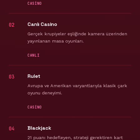
CASINO
Canlı Casino
02
Gerçek krupiyeler eşliğinde kamera üzerinden
yayınlanan masa oyunları.
CANLI
Rulet
03
Avrupa ve Amerikan varyantlarıyla klasik çark
oyunu deneyimi.
CASINO
Blackjack
04
21 puanı hedefleyen, strateji gerektiren kart