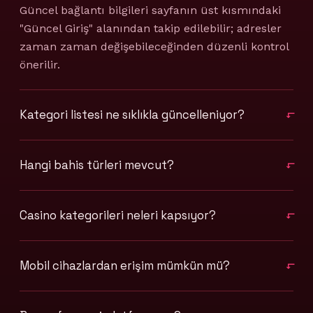
Güncel bağlantı bilgileri sayfanın üst kısmındaki
"Güncel Giriş" alanından takip edilebilir; adresler
zaman zaman değişebileceğinden düzenli kontrol
önerilir.
Kategori listesi ne sıklıkla güncelleniyor?
Hangi bahis türleri mevcut?
Casino kategorileri neleri kapsıyor?
Mobil cihazlardan erişim mümkün mü?