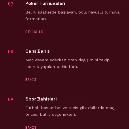
Poker Turnuvaları
07
Belirli saatlerde başlayan, ödül havuzlu turnuva
formatları.
ETKINLIK
Canlı Bahis
08
Maç devam ederken oran değişimini takip
ederek yapılan bahis türü.
BAHIS
Spor Bahisleri
09
Futbol, basketbol ve tenis gibi dallarda maç
öncesi bahis seçenekleri.
BAHIS