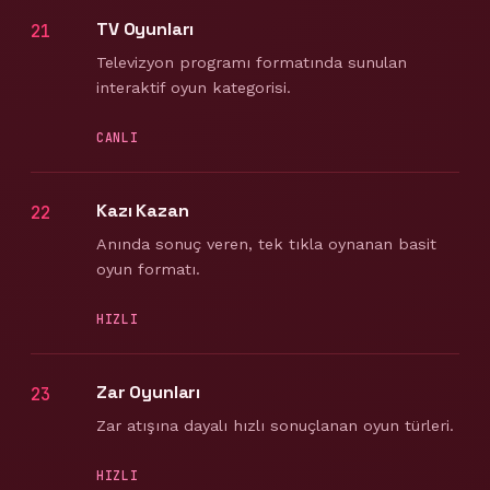
TV Oyunları
21
Televizyon programı formatında sunulan
interaktif oyun kategorisi.
CANLI
Kazı Kazan
22
Anında sonuç veren, tek tıkla oynanan basit
oyun formatı.
HIZLI
Zar Oyunları
23
Zar atışına dayalı hızlı sonuçlanan oyun türleri.
HIZLI