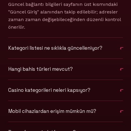
Güncel bağlantı bilgileri sayfanın üst kısmındaki
"Güncel Giriş" alanından takip edilebilir; adresler
zaman zaman değişebileceğinden düzenli kontrol
önerilir.
Kategori listesi ne sıklıkla güncelleniyor?
Hangi bahis türleri mevcut?
Casino kategorileri neleri kapsıyor?
Mobil cihazlardan erişim mümkün mü?