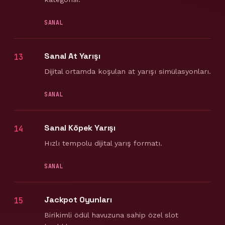
SANAL
Sanal At Yarışı
13
Dijital ortamda koşulan at yarışı simülasyonları.
SANAL
Sanal Köpek Yarışı
14
Hızlı tempolu dijital yarış formatı.
SANAL
Jackpot Oyunları
15
Birikimli ödül havuzuna sahip özel slot