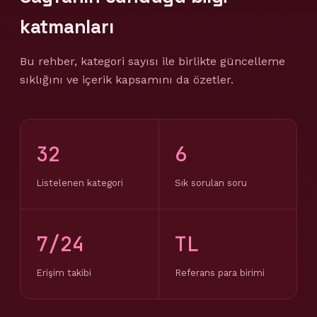
katmanları
Bu rehber, kategori sayısı ile birlikte güncelleme
sıklığını ve içerik kapsamını da özetler.
32
6
Listelenen kategori
Sık sorulan soru
7/24
TL
Erişim takibi
Referans para birimi