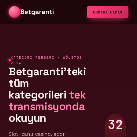
Betgaranti
Güncel Giriş
KATEGORI REHBERI · AĞUSTOS
2026
Betgaranti'teki
tüm
kategorileri
tek
transmisyonda
okuyun
32
Slot, canlı casino, spor