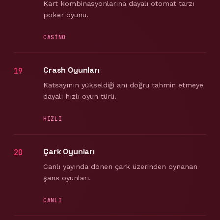
Kart kombinasyonlarına dayalı otomat tarzı
poker oyunu.
CASINO
Crash Oyunları
19
Katsayının yükseldiği anı doğru tahmin etmeye
dayalı hızlı oyun türü.
HIZLI
Çark Oyunları
20
Canlı yayında dönen çark üzerinden oynanan
şans oyunları.
CANLI