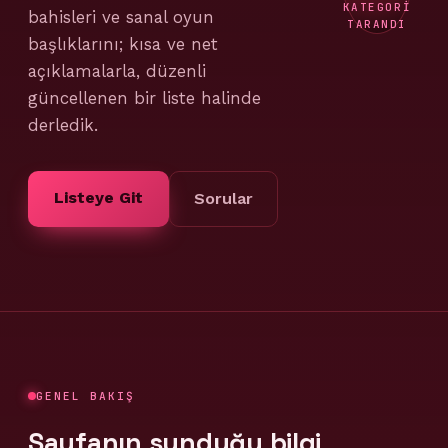
KATEGORI
bahisleri ve sanal oyun
TARANDI
başlıklarını; kısa ve net
açıklamalarla, düzenli
güncellenen bir liste halinde
derledik.
Listeye Git
Sorular
GENEL BAKIŞ
Sayfanın sunduğu bilgi