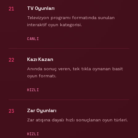
TV Oyunları
21
Televizyon programı formatında sunulan
interaktif oyun kategorisi.
CANLI
Kazı Kazan
22
Anında sonuç veren, tek tıkla oynanan basit
oyun formatı.
HIZLI
Zar Oyunları
23
Zar atışına dayalı hızlı sonuçlanan oyun türleri.
HIZLI