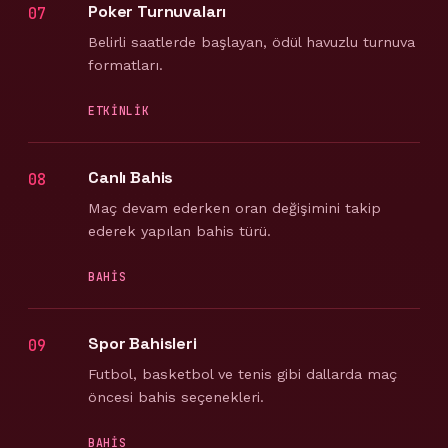
Poker Turnuvaları
07
Belirli saatlerde başlayan, ödül havuzlu turnuva
formatları.
ETKINLIK
Canlı Bahis
08
Maç devam ederken oran değişimini takip
ederek yapılan bahis türü.
BAHIS
Spor Bahisleri
09
Futbol, basketbol ve tenis gibi dallarda maç
öncesi bahis seçenekleri.
BAHIS