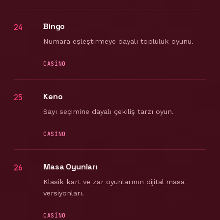
Bingo
24
Numara eşleştirmeye dayalı topluluk oyunu.
CASINO
Keno
25
Sayı seçimine dayalı çekiliş tarzı oyun.
CASINO
Masa Oyunları
26
Klasik kart ve zar oyunlarının dijital masa
versiyonları.
CASINO