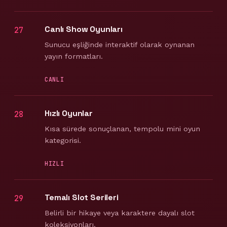
Canlı Show Oyunları
27
Sunucu eşliğinde interaktif olarak oynanan
yayın formatları.
CANLI
Hızlı Oyunlar
28
Kısa sürede sonuçlanan, tempolu mini oyun
kategorisi.
HIZLI
Temalı Slot Serileri
29
Belirli bir hikaye veya karaktere dayalı slot
koleksiyonları.