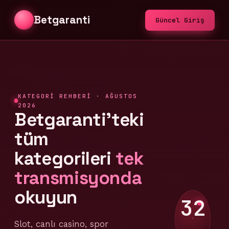
Betgaranti
Güncel Giriş
KATEGORI REHBERI · AĞUSTOS
2026
Betgaranti'teki
tüm
kategorileri
tek
transmisyonda
okuyun
32
Slot, canlı casino, spor