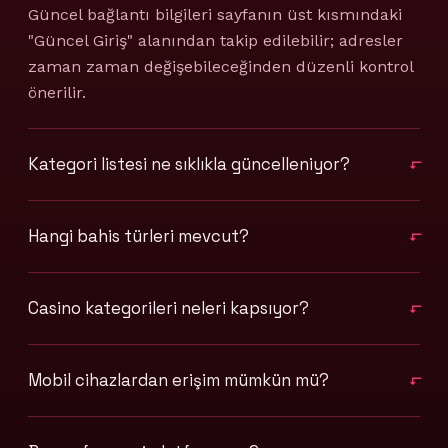
Güncel bağlantı bilgileri sayfanın üst kısmındaki
"Güncel Giriş" alanından takip edilebilir; adresler
zaman zaman değişebileceğinden düzenli kontrol
önerilir.
Kategori listesi ne sıklıkla güncelleniyor?
Hangi bahis türleri mevcut?
Casino kategorileri neleri kapsıyor?
Mobil cihazlardan erişim mümkün mü?