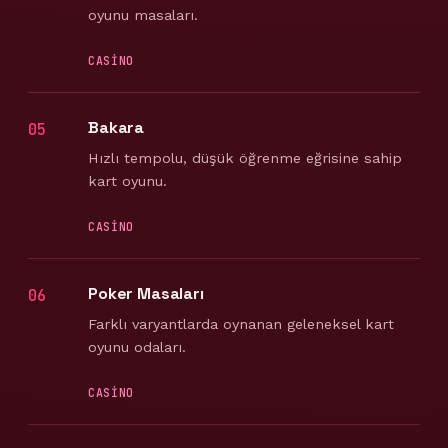
oyunu masaları.
CASINO
Bakara
05
Hızlı tempolu, düşük öğrenme eğrisine sahip
kart oyunu.
CASINO
Poker Masaları
06
Farklı varyantlarda oynanan geleneksel kart
oyunu odaları.
CASINO