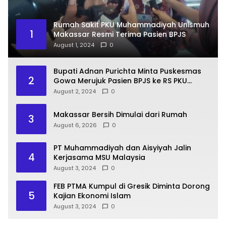
Rumah Sakit PKU Muhammadiyah Unismuh
1
Makassar Resmi Terima Pasien BPJS
August 1, 2024
0
Bupati Adnan Purichta Minta Puskesmas
2
Gowa Merujuk Pasien BPJS ke RS PKU
Muhammadiyah Unismuh Makassar
August 2, 2024
0
Makassar Bersih Dimulai dari Rumah
3
August 6, 2026
0
PT Muhammadiyah dan Aisyiyah Jalin
4
Kerjasama MSU Malaysia
August 3, 2024
0
FEB PTMA Kumpul di Gresik Diminta Dorong
5
Kajian Ekonomi Islam
August 3, 2024
0