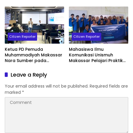
Zaman
Nilai-Nilai Lokal Sulsel
Hadirkan Dr. Nur Wahid
dan Muhammad Fauzan
Citizen Reporter
Citizen Reporter
Ketua PD Pemuda
Mahasiswa Ilmu
Muhammadiyah Makassar
Komunikasi Unismuh
Nara Sumber pada
Makassar Pelajari Praktik
Seminar Pemilih Cerdas
Politik di Kantor PKS
Berbasis Nilai Lokal Sulsel
Makassar
Leave a Reply
di Fisip Unismuh Makassar
Your email address will not be published.
Required fields are
marked
*