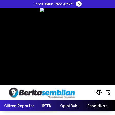
Skip
×
Scroll Untuk Baca Artikel
to
content
Citizen Reporter
IPTEK
Opini Buku
Pendidikan