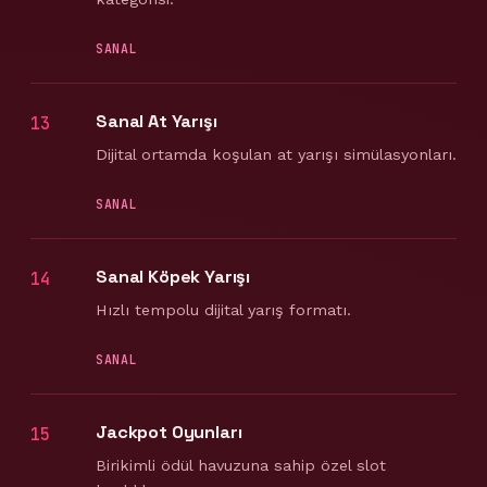
SANAL
Sanal At Yarışı
13
Dijital ortamda koşulan at yarışı simülasyonları.
SANAL
Sanal Köpek Yarışı
14
Hızlı tempolu dijital yarış formatı.
SANAL
Jackpot Oyunları
15
Birikimli ödül havuzuna sahip özel slot