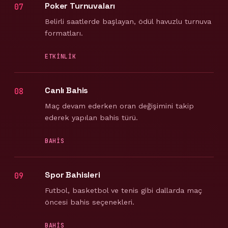
Poker Turnuvaları
07
Belirli saatlerde başlayan, ödül havuzlu turnuva
formatları.
ETKINLIK
Canlı Bahis
08
Maç devam ederken oran değişimini takip
ederek yapılan bahis türü.
BAHIS
Spor Bahisleri
09
Futbol, basketbol ve tenis gibi dallarda maç
öncesi bahis seçenekleri.
BAHIS