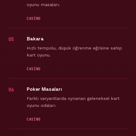
oyunu masaları.
CASINO
Bakara
05
Hızlı tempolu, düşük öğrenme eğrisine sahip
kart oyunu.
CASINO
Poker Masaları
06
Farklı varyantlarda oynanan geleneksel kart
oyunu odaları.
CASINO