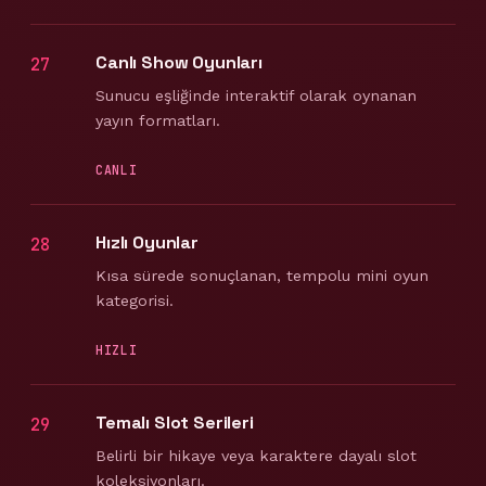
Canlı Show Oyunları
27
Sunucu eşliğinde interaktif olarak oynanan
yayın formatları.
CANLI
Hızlı Oyunlar
28
Kısa sürede sonuçlanan, tempolu mini oyun
kategorisi.
HIZLI
Temalı Slot Serileri
29
Belirli bir hikaye veya karaktere dayalı slot
koleksiyonları.