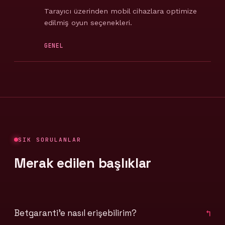
Tarayıcı üzerinden mobil cihazlara optimize
edilmiş oyun seçenekleri.
GENEL
SIK SORULANLAR
Merak edilen başlıklar
Betgaranti'e nasıl erişebilirim?