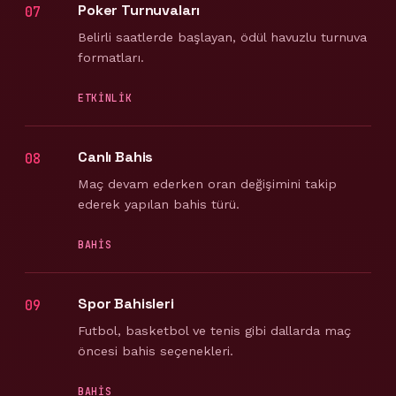
Poker Turnuvaları
07
Belirli saatlerde başlayan, ödül havuzlu turnuva
formatları.
ETKINLIK
Canlı Bahis
08
Maç devam ederken oran değişimini takip
ederek yapılan bahis türü.
BAHIS
Spor Bahisleri
09
Futbol, basketbol ve tenis gibi dallarda maç
öncesi bahis seçenekleri.
BAHIS