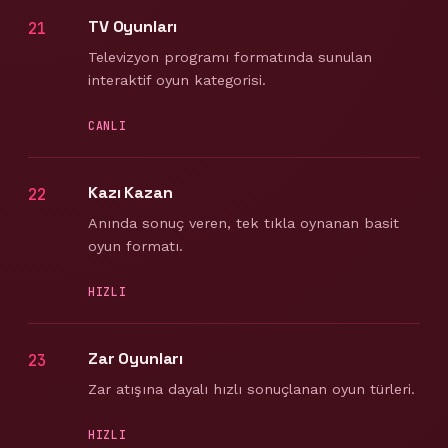
TV Oyunları
21
Televizyon programı formatında sunulan
interaktif oyun kategorisi.
CANLI
Kazı Kazan
22
Anında sonuç veren, tek tıkla oynanan basit
oyun formatı.
HIZLI
Zar Oyunları
23
Zar atışına dayalı hızlı sonuçlanan oyun türleri.
HIZLI