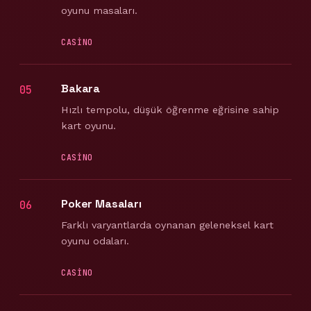
oyunu masaları.
CASINO
Bakara
05
Hızlı tempolu, düşük öğrenme eğrisine sahip
kart oyunu.
CASINO
Poker Masaları
06
Farklı varyantlarda oynanan geleneksel kart
oyunu odaları.
CASINO