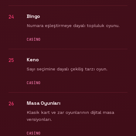
Bingo
24
Numara eşleştirmeye dayalı topluluk oyunu.
CASINO
Keno
25
Sayı seçimine dayalı çekiliş tarzı oyun.
CASINO
Masa Oyunları
26
Klasik kart ve zar oyunlarının dijital masa
versiyonları.
CASINO