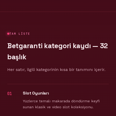
TAM LISTE
Betgaranti kategori kaydı — 32
başlık
Her satır, ilgili kategorinin kısa bir tanımını içerir.
Slot Oyunları
01
Yüzlerce temalı makarada döndürme keyfi
sunan klasik ve video slot koleksiyonu.