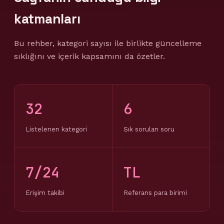
katmanları
Bu rehber, kategori sayısı ile birlikte güncelleme
sıklığını ve içerik kapsamını da özetler.
32
6
Listelenen kategori
Sık sorulan soru
7/24
TL
Erişim takibi
Referans para birimi