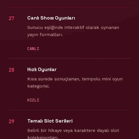
Canlı Show Oyunları
27
Sunucu eşliğinde interaktif olarak oynanan
yayın formatları.
CANLI
Hızlı Oyunlar
28
Kısa sürede sonuçlanan, tempolu mini oyun
kategorisi.
HIZLI
Temalı Slot Serileri
29
Belirli bir hikaye veya karaktere dayalı slot
koleksiyonları.