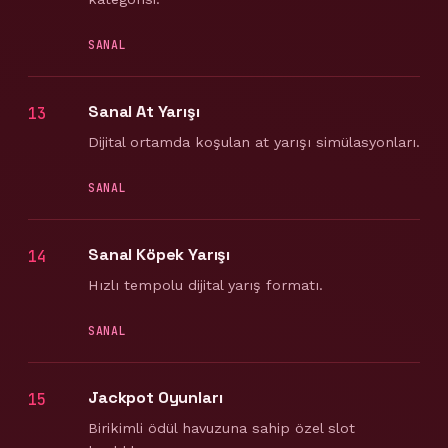
SANAL
Sanal At Yarışı
13
Dijital ortamda koşulan at yarışı simülasyonları.
SANAL
Sanal Köpek Yarışı
14
Hızlı tempolu dijital yarış formatı.
SANAL
Jackpot Oyunları
15
Birikimli ödül havuzuna sahip özel slot