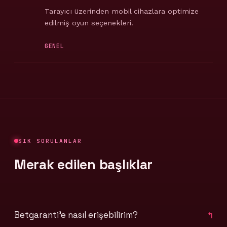
Tarayıcı üzerinden mobil cihazlara optimize
edilmiş oyun seçenekleri.
GENEL
SIK SORULANLAR
Merak edilen başlıklar
Betgaranti'e nasıl erişebilirim?