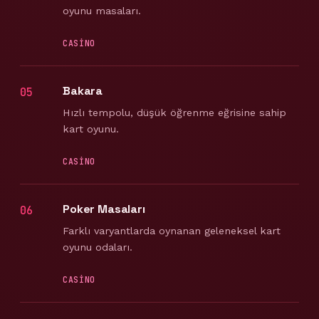
oyunu masaları.
CASINO
Bakara
05
Hızlı tempolu, düşük öğrenme eğrisine sahip
kart oyunu.
CASINO
Poker Masaları
06
Farklı varyantlarda oynanan geleneksel kart
oyunu odaları.
CASINO