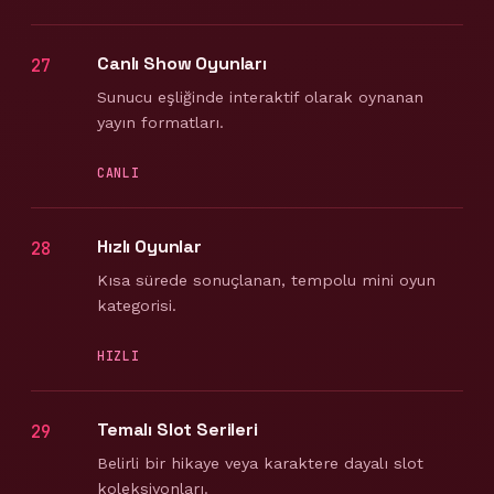
Canlı Show Oyunları
27
Sunucu eşliğinde interaktif olarak oynanan
yayın formatları.
CANLI
Hızlı Oyunlar
28
Kısa sürede sonuçlanan, tempolu mini oyun
kategorisi.
HIZLI
Temalı Slot Serileri
29
Belirli bir hikaye veya karaktere dayalı slot
koleksiyonları.