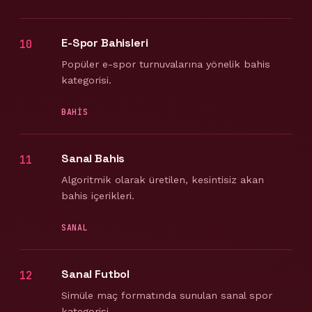
E-Spor Bahisleri
10
Popüler e-spor turnuvalarına yönelik bahis
kategorisi.
BAHIS
Sanal Bahis
11
Algoritmik olarak üretilen, kesintisiz akan
bahis içerikleri.
SANAL
Sanal Futbol
12
Simüle maç formatında sunulan sanal spor
kategorisi.