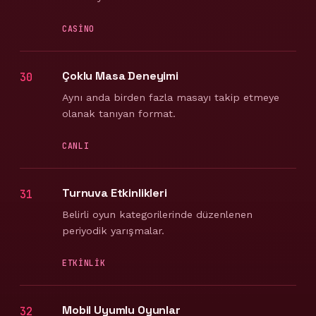
CASINO
Çoklu Masa Deneyimi
30
Aynı anda birden fazla masayı takip etmeye
olanak tanıyan format.
CANLI
Turnuva Etkinlikleri
31
Belirli oyun kategorilerinde düzenlenen
periyodik yarışmalar.
ETKINLIK
Mobil Uyumlu Oyunlar
32