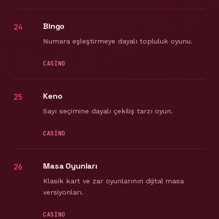
Bingo
24
Numara eşleştirmeye dayalı topluluk oyunu.
CASINO
Keno
25
Sayı seçimine dayalı çekiliş tarzı oyun.
CASINO
Masa Oyunları
26
Klasik kart ve zar oyunlarının dijital masa
versiyonları.
CASINO