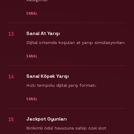
SANAL
Sanal At Yarışı
13
Dijital ortamda koşulan at yarışı simülasyonları.
SANAL
Sanal Köpek Yarışı
14
Hızlı tempolu dijital yarış formatı.
SANAL
Jackpot Oyunları
15
Birikimli ödül havuzuna sahip özel slot