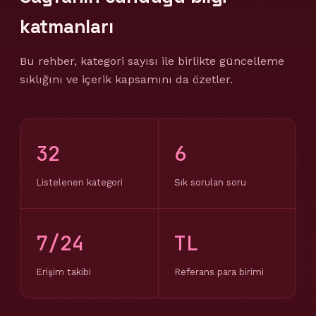
katmanları
Bu rehber, kategori sayısı ile birlikte güncelleme
sıklığını ve içerik kapsamını da özetler.
32
6
Listelenen kategori
Sık sorulan soru
7/24
TL
Erişim takibi
Referans para birimi