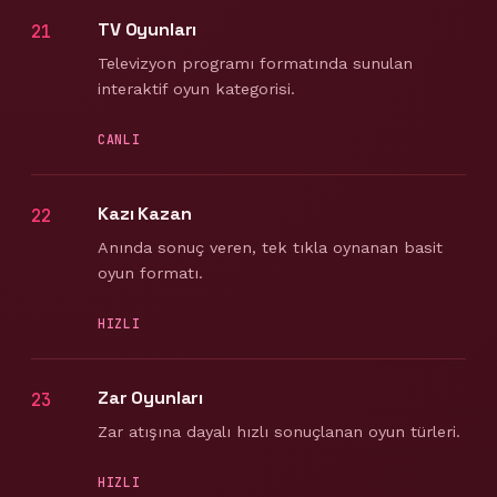
TV Oyunları
21
Televizyon programı formatında sunulan
interaktif oyun kategorisi.
CANLI
Kazı Kazan
22
Anında sonuç veren, tek tıkla oynanan basit
oyun formatı.
HIZLI
Zar Oyunları
23
Zar atışına dayalı hızlı sonuçlanan oyun türleri.
HIZLI