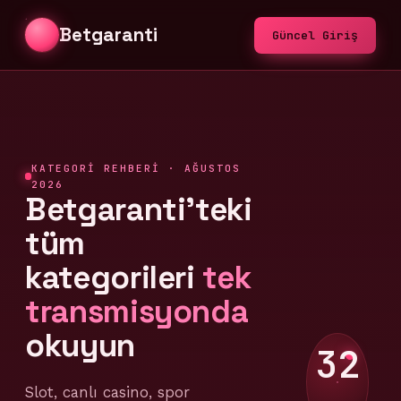
Betgaranti
Güncel Giriş
KATEGORI REHBERI · AĞUSTOS
2026
Betgaranti'teki
tüm
kategorileri
tek
transmisyonda
okuyun
32
Slot, canlı casino, spor