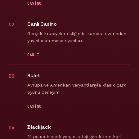
CASINO
Canlı Casino
02
Gerçek krupiyeler eşliğinde kamera üzerinden
yayınlanan masa oyunları.
CANLI
Rulet
03
Avrupa ve Amerikan varyantlarıyla klasik çark
oyunu deneyimi.
CASINO
Blackjack
04
21 puanı hedefleyen, strateji gerektiren kart