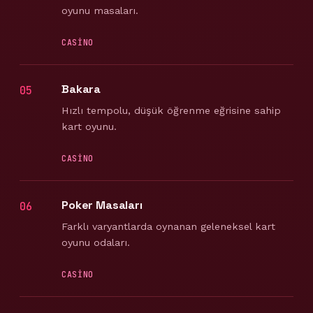
oyunu masaları.
CASINO
Bakara
05
Hızlı tempolu, düşük öğrenme eğrisine sahip
kart oyunu.
CASINO
Poker Masaları
06
Farklı varyantlarda oynanan geleneksel kart
oyunu odaları.
CASINO