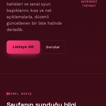
KATEGORI
bahisleri ve sanal oyun
TARANDI
başlıklarını; kısa ve net
açıklamalarla, düzenli
güncellenen bir liste halinde
derledik.
Listeye Git
Sorular
GENEL BAKIŞ
Sayfanın sunduğu bilgi