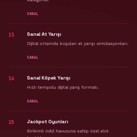
SANAL
Sanal At Yarışı
13
Dijital ortamda koşulan at yarışı simülasyonları.
SANAL
Sanal Köpek Yarışı
14
Hızlı tempolu dijital yarış formatı.
SANAL
Jackpot Oyunları
15
Birikimli ödül havuzuna sahip özel slot