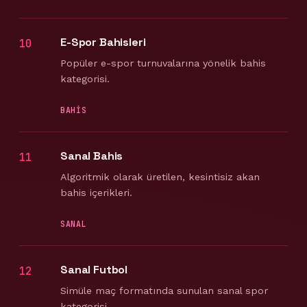
E-Spor Bahisleri
10
Popüler e-spor turnuvalarına yönelik bahis
kategorisi.
BAHIS
Sanal Bahis
11
Algoritmik olarak üretilen, kesintisiz akan
bahis içerikleri.
SANAL
Sanal Futbol
12
Simüle maç formatında sunulan sanal spor
kategorisi.