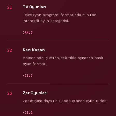
TV Oyunları
21
Televizyon programı formatında sunulan
interaktif oyun kategorisi.
CANLI
Kazı Kazan
22
Anında sonuç veren, tek tıkla oynanan basit
oyun formatı.
HIZLI
Zar Oyunları
23
Zar atışına dayalı hızlı sonuçlanan oyun türleri.
HIZLI