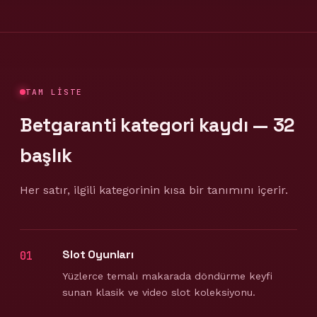
TAM LISTE
Betgaranti kategori kaydı — 32
başlık
Her satır, ilgili kategorinin kısa bir tanımını içerir.
Slot Oyunları
01
Yüzlerce temalı makarada döndürme keyfi
sunan klasik ve video slot koleksiyonu.