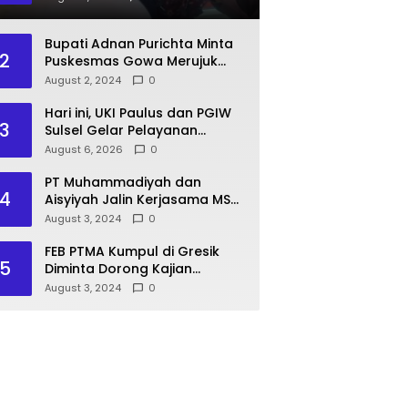
Pasien BPJS
Bupati Adnan Purichta Minta
2
Puskesmas Gowa Merujuk
Pasien BPJS ke RS PKU
August 2, 2024
0
Muhammadiyah Unismuh
Makassar
Hari ini, UKI Paulus dan PGIW
3
Sulsel Gelar Pelayanan
Kesehatan Gratis, Rektor Prof
August 6, 2026
0
Agus Salim: Wujud Kampus
Berdampak bagi Masyarakat
PT Muhammadiyah dan
4
Aisyiyah Jalin Kerjasama MSU
Malaysia
August 3, 2024
0
FEB PTMA Kumpul di Gresik
5
Diminta Dorong Kajian
Ekonomi Islam
August 3, 2024
0