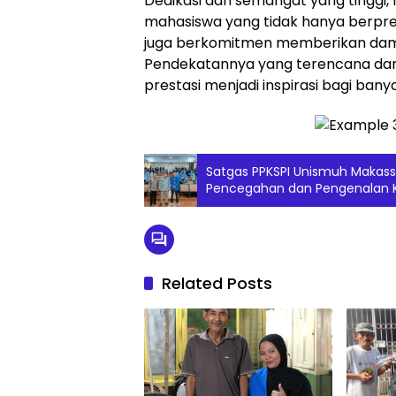
Dedikasi dan semangat yang tinggi
mahasiswa yang tidak hanya berpre
juga berkomitmen memberikan damp
Pendekatannya yang terencana da
prestasi menjadi inspirasi bagi bany
Satgas PPKSPI Unismuh Makassar
Pencegahan dan Pengenalan 
Baru Prodi Keperawatan
Related Posts