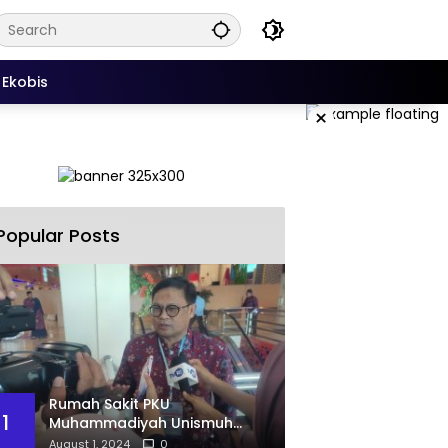
Ekobis
×
Popular Posts
Rumah Sakit PKU
1
Muhammadiyah Unismuh
Makassar Resmi Terima
August 1, 2024
0