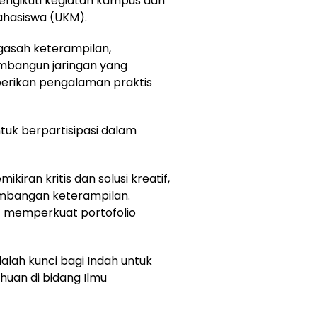
ngikuti kegiatan kampus dan
ahasiswa (UKM).
gasah keterampilan,
bangun jaringan yang
berikan pengalaman praktis
tuk berpartisipasi dalam
ikiran kritis dan solusi kreatif,
mbangan keterampilan.
t memperkuat portofolio
lah kunci bagi Indah untuk
an di bidang Ilmu