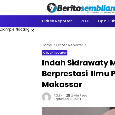
Skip
to
content
Citizen Reporter
IPTEK
Opini Bu
×
Home
Citizen Reporter
Citizen Reporter
Indah Sidrawaty 
Berprestasi Ilmu
Makassar
ADMIN
2 Min Read
September 11, 2024