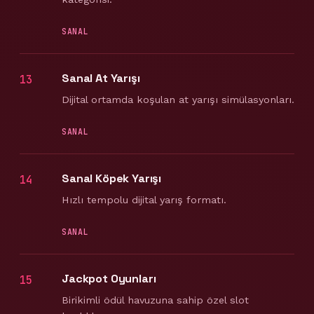
SANAL
Sanal At Yarışı
13
Dijital ortamda koşulan at yarışı simülasyonları.
SANAL
Sanal Köpek Yarışı
14
Hızlı tempolu dijital yarış formatı.
SANAL
Jackpot Oyunları
15
Birikimli ödül havuzuna sahip özel slot