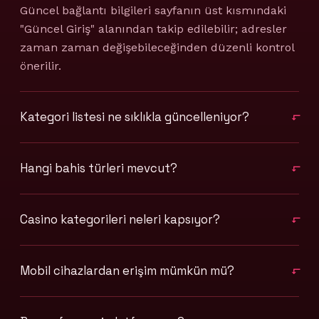
Güncel bağlantı bilgileri sayfanın üst kısmındaki
"Güncel Giriş" alanından takip edilebilir; adresler
zaman zaman değişebileceğinden düzenli kontrol
önerilir.
Kategori listesi ne sıklıkla güncelleniyor?
Hangi bahis türleri mevcut?
Casino kategorileri neleri kapsıyor?
Mobil cihazlardan erişim mümkün mü?