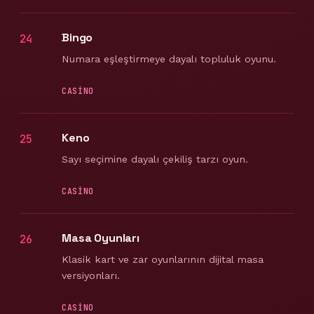
Bingo
24
Numara eşleştirmeye dayalı topluluk oyunu.
CASINO
Keno
25
Sayı seçimine dayalı çekiliş tarzı oyun.
CASINO
Masa Oyunları
26
Klasik kart ve zar oyunlarının dijital masa
versiyonları.
CASINO