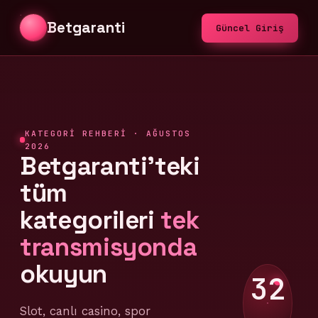
Betgaranti
Güncel Giriş
KATEGORI REHBERI · AĞUSTOS
2026
Betgaranti'teki
tüm
kategorileri
tek
transmisyonda
okuyun
32
Slot, canlı casino, spor