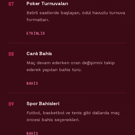
Poker Turnuvaları
07
Belirli saatlerde başlayan, ödül havuzlu turnuva
formatları.
ETKINLIK
Canlı Bahis
08
Maç devam ederken oran değişimini takip
ederek yapılan bahis türü.
BAHIS
Spor Bahisleri
09
Futbol, basketbol ve tenis gibi dallarda maç
öncesi bahis seçenekleri.
BAHIS