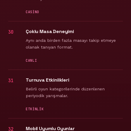
CASINO
Çoklu Masa Deneyimi
30
Aynı anda birden fazla masayı takip etmeye
olanak tanıyan format.
CANLI
Turnuva Etkinlikleri
31
Belirli oyun kategorilerinde düzenlenen
periyodik yarışmalar.
ETKINLIK
Mobil Uyumlu Oyunlar
32