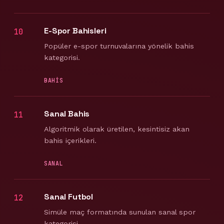
E-Spor Bahisleri
10
Popüler e-spor turnuvalarına yönelik bahis
kategorisi.
BAHIS
Sanal Bahis
11
Algoritmik olarak üretilen, kesintisiz akan
bahis içerikleri.
SANAL
Sanal Futbol
12
Simüle maç formatında sunulan sanal spor
kategorisi.