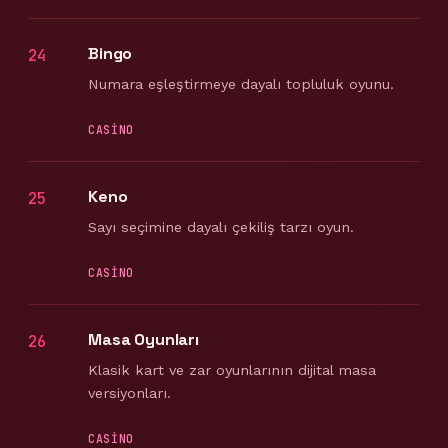
Bingo
24
Numara eşleştirmeye dayalı topluluk oyunu.
CASINO
Keno
25
Sayı seçimine dayalı çekiliş tarzı oyun.
CASINO
Masa Oyunları
26
Klasik kart ve zar oyunlarının dijital masa
versiyonları.
CASINO