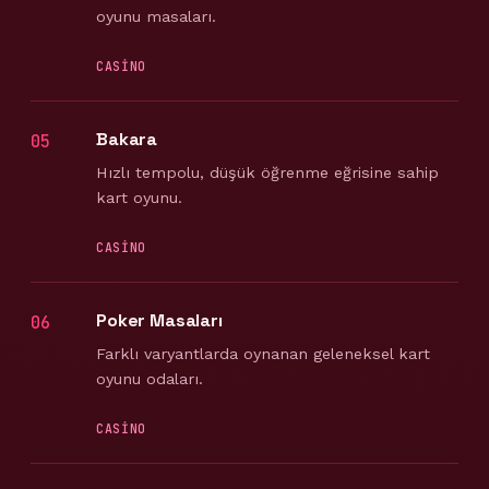
oyunu masaları.
CASINO
Bakara
05
Hızlı tempolu, düşük öğrenme eğrisine sahip
kart oyunu.
CASINO
Poker Masaları
06
Farklı varyantlarda oynanan geleneksel kart
oyunu odaları.
CASINO