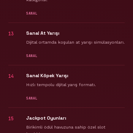
SANAL
Sanal At Yarışı
13
Dijital ortamda koşulan at yarışı simülasyonları.
SANAL
Sanal Köpek Yarışı
14
Hızlı tempolu dijital yarış formatı.
SANAL
Jackpot Oyunları
15
Birikimli ödül havuzuna sahip özel slot