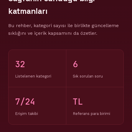
katmanları
Bu rehber, kategori sayısı ile birlikte güncelleme
sıklığını ve içerik kapsamını da özetler.
32
6
Listelenen kategori
Sık sorulan soru
7/24
TL
Erişim takibi
Referans para birimi