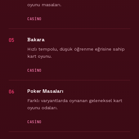
oyunu masaları.
CASINO
Bakara
05
Hızlı tempolu, düşük öğrenme eğrisine sahip
kart oyunu.
CASINO
Poker Masaları
06
Farklı varyantlarda oynanan geleneksel kart
oyunu odaları.
CASINO