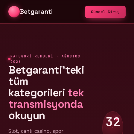
Betgaranti
Güncel Giriş
KATEGORI REHBERI · AĞUSTOS
2026
Betgaranti'teki
tüm
kategorileri
tek
transmisyonda
okuyun
32
Slot, canlı casino, spor