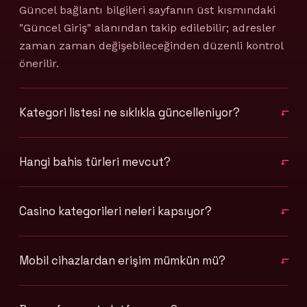
Güncel bağlantı bilgileri sayfanın üst kısmındaki
"Güncel Giriş" alanından takip edilebilir; adresler
zaman zaman değişebileceğinden düzenli kontrol
önerilir.
Kategori listesi ne sıklıkla güncelleniyor?
Hangi bahis türleri mevcut?
Casino kategorileri neleri kapsıyor?
Mobil cihazlardan erişim mümkün mü?