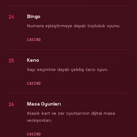
Bingo
24
Numara eşleştirmeye dayalı topluluk oyunu.
CASINO
Keno
25
Sayı seçimine dayalı çekiliş tarzı oyun.
CASINO
Masa Oyunları
26
Klasik kart ve zar oyunlarının dijital masa
versiyonları.
CASINO