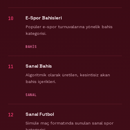
E-Spor Bahisleri
10
Popüler e-spor turnuvalarına yönelik bahis
kategorisi.
BAHIS
Sanal Bahis
11
Algoritmik olarak üretilen, kesintisiz akan
bahis içerikleri.
SANAL
Sanal Futbol
12
Simüle maç formatında sunulan sanal spor
kategorisi.