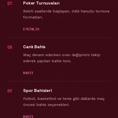
Poker Turnuvaları
07
Belirli saatlerde başlayan, ödül havuzlu turnuva
formatları.
ETKINLIK
Canlı Bahis
08
Maç devam ederken oran değişimini takip
ederek yapılan bahis türü.
BAHIS
Spor Bahisleri
09
Futbol, basketbol ve tenis gibi dallarda maç
öncesi bahis seçenekleri.
BAHIS