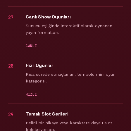
Canlı Show Oyunları
27
Sunucu eşliğinde interaktif olarak oynanan
yayın formatları.
CANLI
Hızlı Oyunlar
28
Kısa sürede sonuçlanan, tempolu mini oyun
kategorisi.
HIZLI
Temalı Slot Serileri
29
Belirli bir hikaye veya karaktere dayalı slot
koleksiyonları.