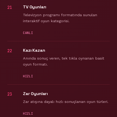
TV Oyunları
21
Televizyon programı formatında sunulan
interaktif oyun kategorisi.
CANLI
Kazı Kazan
22
Anında sonuç veren, tek tıkla oynanan basit
oyun formatı.
HIZLI
Zar Oyunları
23
Zar atışına dayalı hızlı sonuçlanan oyun türleri.
HIZLI