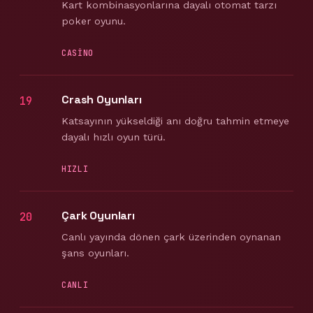
Kart kombinasyonlarına dayalı otomat tarzı
poker oyunu.
CASINO
Crash Oyunları
19
Katsayının yükseldiği anı doğru tahmin etmeye
dayalı hızlı oyun türü.
HIZLI
Çark Oyunları
20
Canlı yayında dönen çark üzerinden oynanan
şans oyunları.
CANLI