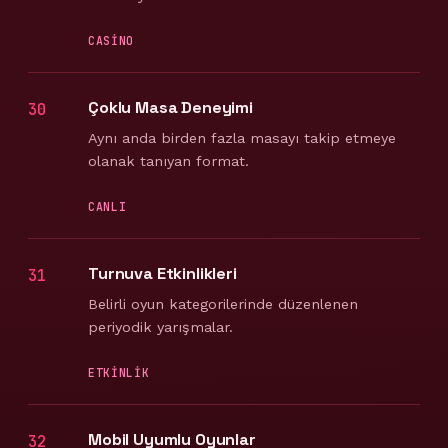
CASINO
Çoklu Masa Deneyimi
30
Aynı anda birden fazla masayı takip etmeye
olanak tanıyan format.
CANLI
Turnuva Etkinlikleri
31
Belirli oyun kategorilerinde düzenlenen
periyodik yarışmalar.
ETKINLIK
Mobil Uyumlu Oyunlar
32