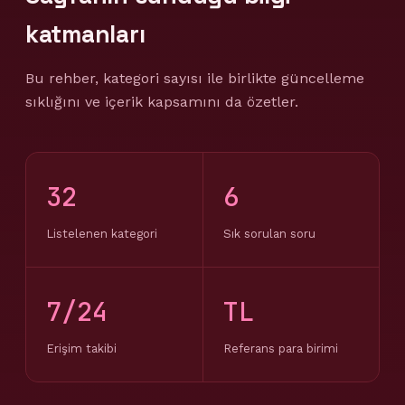
katmanları
Bu rehber, kategori sayısı ile birlikte güncelleme
sıklığını ve içerik kapsamını da özetler.
32
6
Listelenen kategori
Sık sorulan soru
7/24
TL
Erişim takibi
Referans para birimi